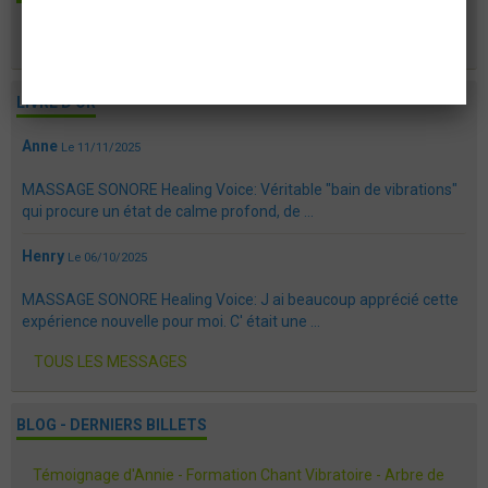
OK
LIVRE D'OR
Anne
Le 11/11/2025
MASSAGE SONORE Healing Voice: Véritable "bain de vibrations"
qui procure un état de calme profond, de ...
Henry
Le 06/10/2025
MASSAGE SONORE Healing Voice: J ai beaucoup apprécié cette
expérience nouvelle pour moi. C' était une ...
TOUS LES MESSAGES
BLOG - DERNIERS BILLETS
Témoignage d'Annie - Formation Chant Vibratoire - Arbre de