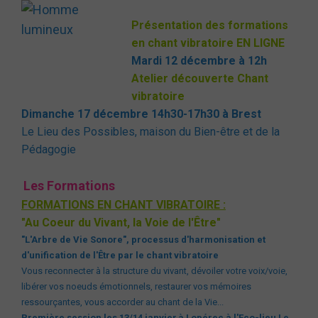
Présentation des formations
en chant vibratoire EN LIGNE
Mardi 12 décembre à 12h
Atelier découverte Chant
vibratoire
Dimanche 17 décembre 14h30-17h30 à Brest
Le Lieu des Possibles, maison du Bien-être et de la
Pédagogie
Les Formations
FORMATIONS EN CHANT VIBRATOIR
E :
"Au Coeur du Vivant, la Voie de l'Être"
"L'Arbre de Vie Sonore", processus d'harmonisation et
d'unification de l'Être par le chant vibratoire
Vous reconnecter à la structure du vivant, dévoiler votre voix/voie,
libérer vos noeuds émotionnels, restaurer vos mémoires
ressourçantes, vous accorder au chant de la Vie...
Première session les 13/14 janvier
à Lopérec à l'Eco-lieu Le