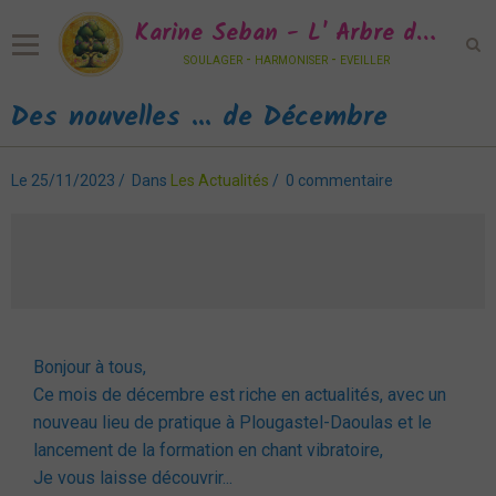
Karine Seban - L' Arbre de Vie Sonore
soulager - harmoniser - eveiller
Des nouvelles ... de Décembre
Accueil
Accompagnement
Le 25/11/2023
Dans
Les Actualités
0 commentaire
Ateliers
Ressources
Parcours de Vie
Agenda
Bonjour à tous,
Vidéos
Ce mois de décembre est riche en actualités, avec un
nouveau lieu de pratique à Plougastel-Daoulas et le
Espace Membres
lancement de la formation en chant vibratoire,
Livre d'or
Je vous laisse découvrir...