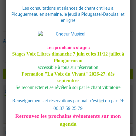
Les consultations et séances de chant ont lieu à
Plouguerneau en semaine, le jeudi à Plougastel-Daoulas, et
en ligne
Anti-spam
Les prochains stages
CLIQUEZ POUR VALIDER
Stages Voix Libres dimanche 7 juin et les 11/12 juillet à
Plouguerneau
IconCaptcha ©
accessible à tous sur réservation
Formation "La Voix du Vivant"
AJOUTER
2026-27, dès
septembre
Se reconnecter et se révéler à soi par le chant vibratoire
CONTACT
Renseignements et réservations par mail c'est
ici
ou par tél:
Contact
06 37 59 25 79
Contact Formations en Chant Vibratoire
Retrouvez les prochains évènements sur mon
agenda
LETTRE D'ACTUALITÉS