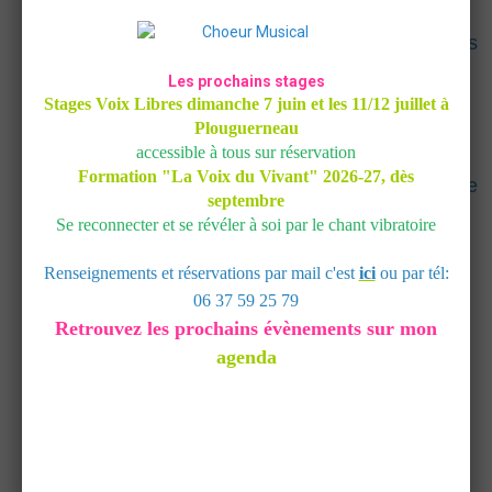
prendre conscience de vos automatismes
> Prendre du recul dans votre quotidien et dans
vos relations
Les prochains stages
> Dissoudre les schémas de fonctionnements
Stages Voix Libres dimanche 7 juin et les 11/12 juillet à
obsolètes
Plouguerneau
accessible à tous sur réservation
Formation "La Voix du Vivant"
2026-27, dès
> Choisir de passer à autre chose quand c'est le
septembre
moment pour vous
Se reconnecter et se révéler à soi par le chant vibratoire
> Acquérir des outils simples pour vous aider
Renseignements et réservations par mail c'est
ici
ou par tél:
vous-même lors de périodes de changements
06 37 59 25 79
> Equilibrer
Retrouvez les prochains évènements sur mon
votre hygiène de vie par
l'alimentation, la relaxation, l'activité physique
agenda
> Ouvrir votre expression, votre créativité et
votre plein potentiel