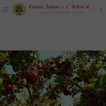
Karine Seban - L' Arbre de Vie Sonore
soulager - harmoniser - eveiller