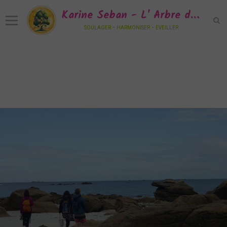
Karine Seban - L' Arbre de Vie Sonore
soulager - harmoniser - eveiller