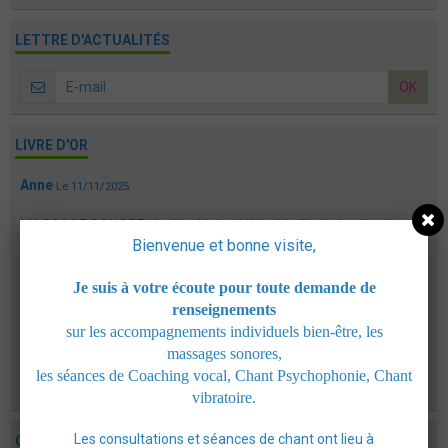
LETTRE D'ACTUALITÉS
OK
LIVRE D'OR
Anne
Le 11/11/2025
MASSAGE SONORE Healing Voice: Véritable "bain de vibrations"
Bienvenue et bonne visite,
qui procure un état de calme profond, de ...
Henry
Je suis à votre écoute pour toute demande de
Le 06/10/2025
renseignements
MASSAGE SONORE Healing Voice: J ai beaucoup apprécié cette
sur les accompagnements individuels bien-être, les
expérience nouvelle pour moi. C' était une ...
massages sonores,
les séances de Coaching vocal, Chant Psychophonie, Chant
TOUS LES MESSAGES
vibratoire.
Les consultations et séances de chant ont lieu à
CONSULTATIONS