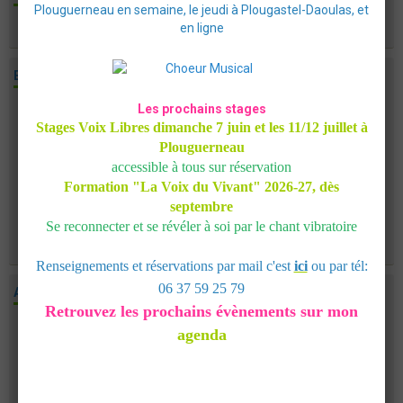
Plouguerneau en semaine, le jeudi à Plougastel-Daoulas, et
en ligne
Aucun évènement à afficher.
EVÈNEMENTS
Contes en balades, en veillée, à domicile
Les prochains stages
Stages Voix Libres dimanche 7 juin et les 11/12 juillet à
Du 08/07/2026
au 30/09/2026
Plouguerneau
Tournée Bretagne -lozère- Dordogne
accessible à tous sur réservation
Formation "La Voix du Vivant"
2026-27, dès
Choisissez votre conte! Programmez un conte chez
septembre
vous en invitant vos proches! Un soirée ou une après-
Se reconnecter et se révéler à soi par le chant vibratoire
midi enchantée, une balade contée, à programmer ...
Renseignements et réservations par mail c'est
ici
ou par tél:
06 37 59 25 79
ATELIERS-FORMATIONS
Retrouvez les prochains évènements sur mon
La Voix du Vivant - Formations 2026-27
agenda
Du 12/09/2026
au 14/07/2027
de 10:00
à 18:00
La Roue, salle de pratique avec jardin médicinal -
PLOUGUERNEAU