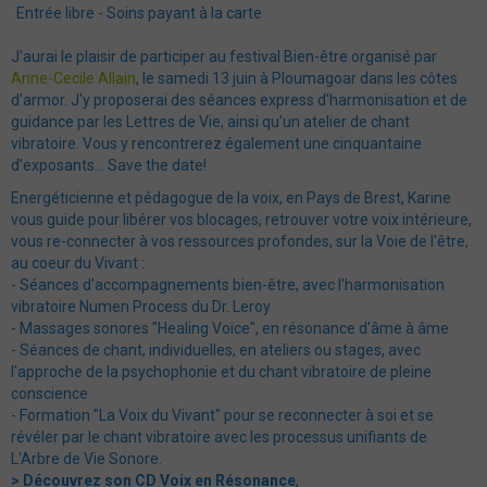
Agenda
Entrée libre - Soins payant à la carte
Vidéos
J'aurai le plaisir de participer au festival Bien-être organisé par
Anne-Cecile Allain
, le samedi 13 juin à Ploumagoar dans les côtes
Espace Membres
d'armor. J'y proposerai des séances express d'harmonisation et de
guidance par les Lettres de Vie, ainsi qu'un atelier de chant
vibratoire. Vous y rencontrerez également une cinquantaine
Livre d'or
d'exposants... Save the date!
Blog
Energéticienne et pédagogue de la voix, en Pays de Brest, Karine
vous guide pour libérer vos blocages, retrouver votre voix intérieure,
vous re-connecter à vos ressources profondes, sur la Voie de l'être,
au coeur du Vivant :
- Séances d'accompagnements bien-être, avec l'harmonisation
vibratoire Numen Process du Dr. Leroy
- Massages sonores "Healing Voice", en résonance d'âme à âme
- Séances de chant, individuelles, en ateliers ou stages, avec
l'approche de la psychophonie et du chant vibratoire de pleine
conscience
- Formation "La Voix du Vivant" pour se reconnecter à soi et se
révéler par le chant vibratoire avec les processus unifiants de
L'Arbre de Vie Sonore.
> Découvrez son CD Voix en Résonance
,