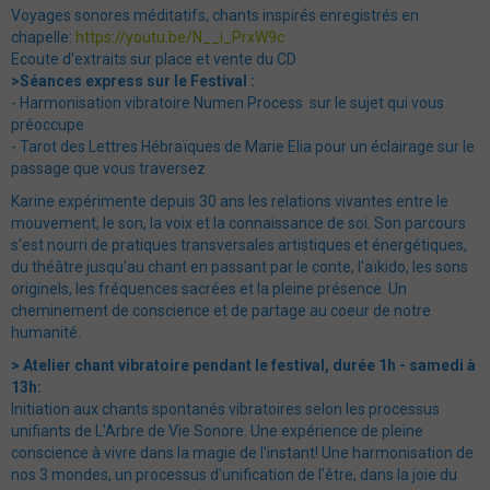
Voyages sonores méditatifs, chants inspirés enregistrés en
chapelle:
https://youtu.be/N__i_PrxW9c
Ecoute d'extraits sur place et vente du CD
>Séances express sur le Festival :
- Harmonisation vibratoire Numen Process sur le sujet qui vous
préoccupe
- Tarot des Lettres Hébraïques de Marie Elia pour un éclairage sur le
passage que vous traversez
Karine expérimente depuis 30 ans les relations vivantes entre le
mouvement, le son, la voix et la connaissance de soi. Son parcours
s'est nourri de pratiques transversales artistiques et énergétiques,
du théâtre jusqu'au chant en passant par le conte, l'aïkido, les sons
originels, les fréquences sacrées et la pleine présence. Un
cheminement de conscience et de partage au coeur de notre
humanité.
> Atelier chant vibratoire pendant le festival, durée 1h - samedi à
13h:
Initiation aux chants spontanés vibratoires selon les processus
unifiants de L'Arbre de Vie Sonore. Une expérience de pleine
conscience à vivre dans la magie de l'instant! Une harmonisation de
nos 3 mondes, un processus d'unification de l'être, dans la joie du