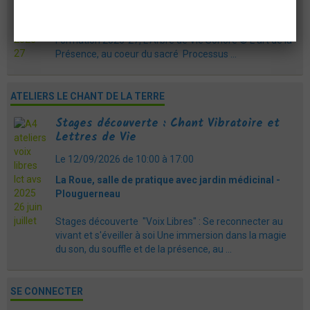
Se reconnecter et se réveler par le chant vibratoire
Formation 2026-27, L’Arbre de Vie Sonore © L'art de la
Présence, au coeur du sacré Processus ...
ATELIERS LE CHANT DE LA TERRE
Stages découverte : Chant Vibratoire et
Lettres de Vie
Le 12/09/2026
de 10:00
à 17:00
La Roue, salle de pratique avec jardin médicinal -
Plouguerneau
Stages découverte "Voix Libres" : Se reconnecter au
vivant et s'éveiller à soi Une immersion dans la magie
du son, du souffle et de la présence, au ...
SE CONNECTER