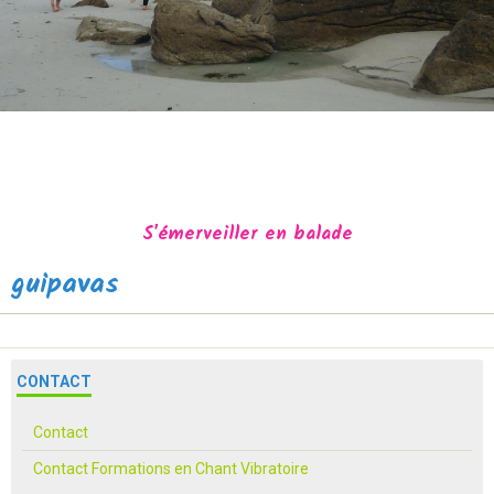
S'émerveiller en balade
guipavas
Accueil
Accompagnement
Ateliers
CONTACT
Ressources
Contact
Parcours de Vie
Contact Formations en Chant Vibratoire