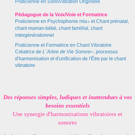
Praticienne en SonoVibration Originelle
Pédagogue de la Voi
x
/Voie et Formatrice
Praticienne en Psychophonie mla
et Chant prénatal,
®
chant maman-bébé, chant famililal, chant
intergénérationnel
Praticienne et Formatrice en Chant Vibratoire
C
réatrice de
L' Arbre de Vie Sonore
, processus
MS
d'harmonisation et d'unification de l'Être par le chant
vibratoire
Des réponses simples, ludiques et inattendues à vos
besoins essentiels
Une synergie d'harmonisations vibratoires et
sonores