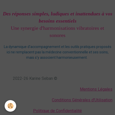
Des réponses simples, ludiques et inattendues à vos
besoins essentiels
Une synergie d'harmonisations vibratoires et
sonores
La dynamique d'accompagnement et les outils pratiques proposés
ici ne remplacent pas la médecine conventionnelle et ses soins,
mais s'y associent harmonieusement.
2022-26 Karine Seban ©
Mentions Légales
Conditions Générales d'Utilisation
Politique de Confidentialité