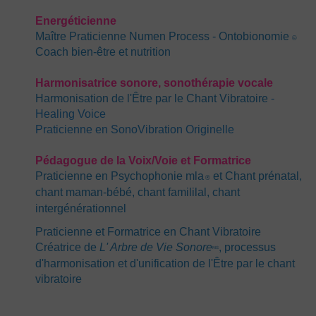
Energéticienn
e
Maître Praticienne Numen Process - Ontobionomie
©
Coach bien-être et nutrition
Harmonisatrice sonore, sonothérapie vocale
Harmonisation de l'Être par le Chant Vibratoire
-
Healing Voice
Praticienne en SonoVibration Originelle
Pédagogue de la Voi
x
/Voie et Formatrice
Praticienne en Psychophonie mla
et Chant prénatal,
®
chant maman-bébé, chant famililal, chant
intergénérationnel
Praticienne et Formatrice en Chant Vibratoire
C
réatrice de
L' Arbre de Vie Sonore
, processus
MS
d'harmonisation et d'unification de l'Être par le chant
vibratoire