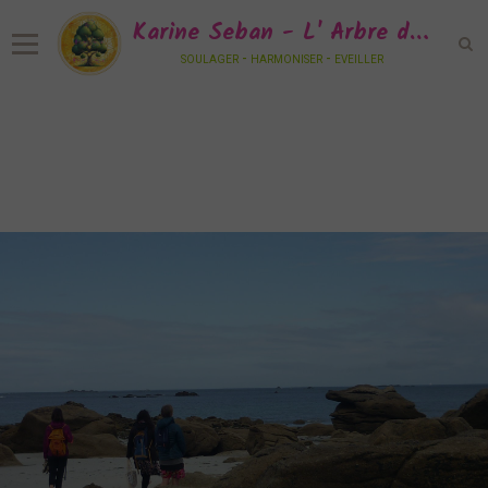
Karine Seban - L' Arbre de Vie Sonore
soulager - harmoniser - eveiller