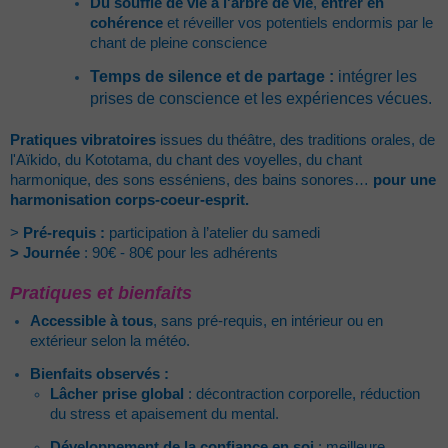
Du souffle de vie à l'arbre de vie
,
entrer en
cohérence
et réveiller vos potentiels endormis par le
chant de pleine conscience
Temps de silence et de partage :
intégrer les
prises de conscience et les expériences vécues.
Pratiques vibratoires
issues du théâtre, des traditions orales, de
l'Aïkido, du Kototama, du chant des voyelles, du chant
harmonique, des sons esséniens, des bains sonores…
pour une
harmonisation corps-coeur-esprit.
>
Pré-requis :
participation à l’atelier du samedi
> Journée
: 90€ - 80€ pour les adhérents
Pratiques et bienfaits
Accessible à tous
, sans pré-requis, en intérieur ou en
extérieur selon la météo.
Bienfaits observés :
Lâcher prise global
: décontraction corporelle, réduction
du stress et apaisement du mental.
Développement de la confiance en soi
: meilleure