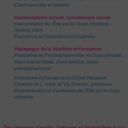
Coach bien-être et nutrition
Harmonisatrice sonore, sonothérapie vocale
Harmonisation de l'Être par le Chant Vibratoire
-
Healing Voice
Praticienne en SonoVibration Originelle
Pédagogue de la Voi
x
/Voie et Formatrice
Praticienne en Psychophonie mla
et Chant prénatal,
®
chant maman-bébé, chant famililal, chant
intergénérationnel
Praticienne et Formatrice en Chant Vibratoire
C
réatrice de
L' Arbre de Vie Sonore
, processus
MS
d'harmonisation et d'unification de l'Être par le chant
vibratoire
Des réponses simples, ludiques et inattendues à vos