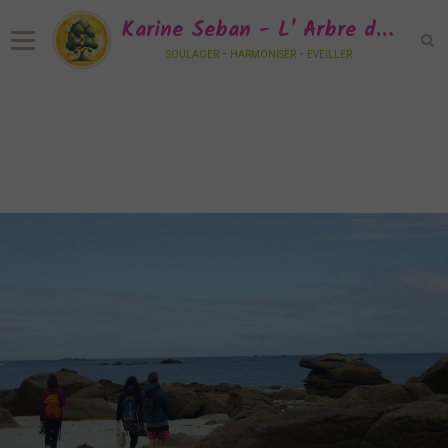
Karine Seban - L' Arbre de Vie Sonore
soulager - harmoniser - eveiller