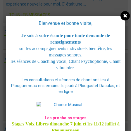
expérience nouvelle pour moi. C' était une ...
TOUS LES MESSAGES
Bienvenue et bonne visite,
CONSULTATIONS
Je suis à votre écoute pour toute demande de
renseignements
Aucun évènement à afficher.
sur les accompagnements individuels bien-être, les
massages sonores,
EVÈNEMENTS
les séances de Coaching vocal, Chant Psychophonie, Chant
vibratoire.
Contes en balades, en veillée, à domicile
Du 08/07/2026
au 30/09/2026
Les consultations et séances de chant ont lieu à
Plouguerneau en semaine, le jeudi à Plougastel-Daoulas, et
Tournée Bretagne -lozère- Dordogne
en ligne
Choisissez votre conte! Programmez un conte chez
vous en invitant vos proches! Un soirée ou une après-
midi enchantée, une balade contée, à programmer ...
Les prochains stages
Stages Voix Libres dimanche 7 juin et les 11/12 juillet à
ATELIERS-FORMATIONS
Plouguerneau