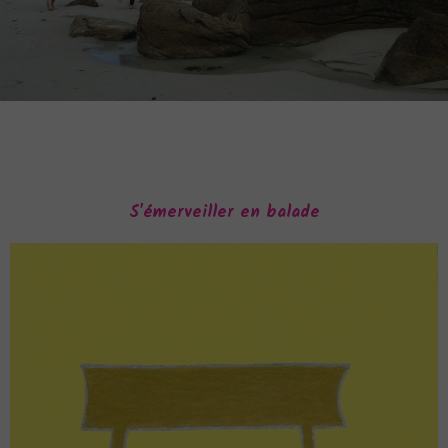
S'émerveiller en balade
Accueil
Accompagnement
Ateliers
Ressources
Parcours de Vie